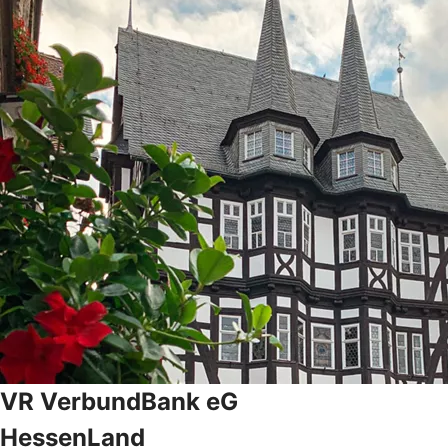
VR VerbundBank eG
HessenLand