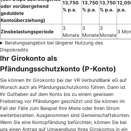
13,750
13,750
13,750
12,05
oder vorübergehend
% p.a.
% p.a.
% p.a.
p.a.
geduldete
Kontoüberziehung)
3
3
3
Zinsbelastungsperiode
3 Mon
Monate
Monate
Monate
Beratungsangebot bei längerer Nutzung des
Dispokredits
Ihr Girokonto als
Pfändungsschutzkonto (P-Konto)
Sie können Ihr Girokonto bei der VR VerbundBank eG auf
Wunsch auch als Pfändungsschutzkonto führen. Dann ist
Ihr Guthaben auf dem Konto bis zu einem gewissen
Freibetrag vor Pfändungen geschützt und Sie können im
Fall der Fälle zum Beispiel Ihre Miete oder Ihren Strom
weiterbezahlen. Ausgenommen sind Gemeinschaftskonten.
Wenn Sie eine Kontopfändung befürchten, können Sie bei
uns einen Antrag auf Umwandlung Ihres Girokontos in ein