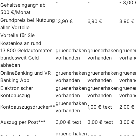
-
-
- 3,00 
Gehaltseingang* ab
500 €/Monat
Grundpreis bei Nutzung
13,90 €
6,90 €
3,90 €
aller Vorteile
Vorteile für Sie
Kostenlos an rund
13.800 Geldautomaten
gruenerhaken
gruenerhaken
gruene
bundesweit Geld
vorhanden
vorhanden
vorhan
abheben
OnlineBanking und VR
gruenerhaken
gruenerhaken
gruene
Banking App
vorhanden
vorhanden
vorhan
Elektronischer
gruenerhaken
gruenerhaken
gruene
Kontoauszug
vorhanden
vorhanden
vorhan
gruenerhaken
Kontoauszugsdrucker**
1,00 €
text
2,00 €
vorhanden
Auszug per Post***
3,00 €
text
3,00 €
text
3,00 €
gruenerhaken