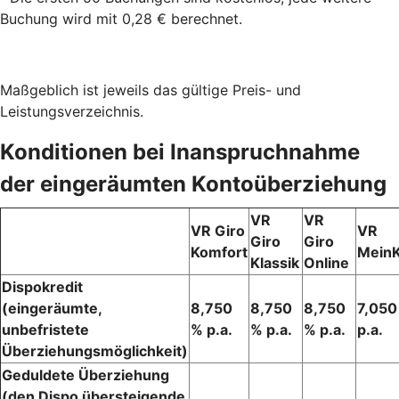
Buchung wird mit 0,28 € berechnet.
Maßgeblich ist jeweils das gültige Preis- und
Leistungsverzeichnis.
Konditionen bei Inanspruchnahme
der eingeräumten Kontoüberziehung
VR
VR
VR Giro
VR
Giro
Giro
Komfort
Mein
Klassik
Online
Dispokredit
(eingeräumte,
8,750
8,750
8,750
7,050
unbefristete
% p.a.
% p.a.
% p.a.
p.a.
Überziehungsmöglichkeit)
Geduldete Überziehung
(den Dispo übersteigende