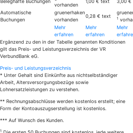
Beleghafte Buchungen
1,00 €
text
3,00 €
vorhanden
Automatische
gruenerhaken
gruene
0,28 €
text
1
Buchungen
vorhanden
vorh
Mehr
Mehr
Mehr
erfahren
erfahren
erfahr
Ergänzend zu den in der Tabelle genannten Konditionen
gilt das Preis- und Leistungsverzeichnis der VR
VerbundBank eG.
Preis- und Leistungsverzeichnis
* Unter Gehalt sind Einkünfte aus nichtselbständiger
Arbeit, Altersversorgungsbezüge sowie
Lohnersatzleistungen zu verstehen.
** Rechnungsabschlüsse werden kostenlos erstellt; eine
Form der Kontoauszugserstellung ist kostenlos.
*** Auf Wunsch des Kunden.
1
Die ersten 50 Buchungen sind kostenlos, jede weitere