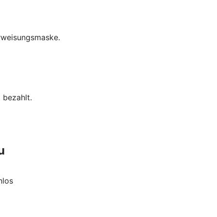
erweisungsmaske.
 bezahlt.
u
nlos