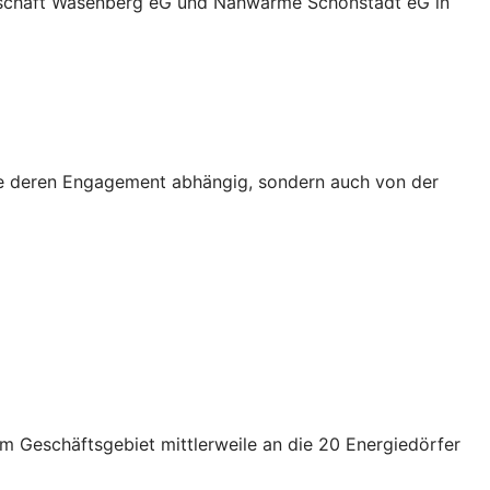
enschaft Wasenberg eG und Nahwärme Schönstadt eG in
wie deren Engagement abhängig, sondern auch von der
em Geschäftsgebiet mittlerweile an die 20 Energiedörfer