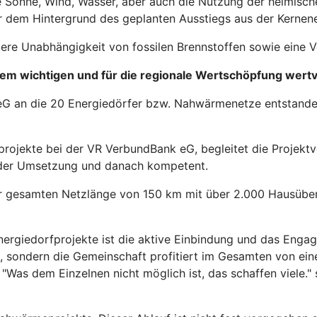
e Sonne, Wind, Wasser, aber auch die Nutzung der heimisch
 vor dem Hintergrund des geplanten Ausstiegs aus der Kerne
ßere Unabhängigkeit von fossilen Brennstoffen sowie eine V
sem wichtigen und für die regionale Wertschöpfung wert
eG an die 20 Energiedörfer bzw. Nahwärmenetze entstanden 
sprojekte bei der VR VerbundBank eG, begleitet die Projekt
 der Umsetzung und danach kompetent.
ner gesamten Netzlänge von 150 km mit über 2.000 Hausübe
rgiedorfprojekte ist die aktive Einbindung und das Engage
sen, sondern die Gemeinschaft profitiert im Gesamten von 
Was dem Einzelnen nicht möglich ist, das schaffen viele." sow