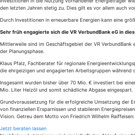
Investitionen in die Nutzung vorhandener Energieträger wi
den letzten Jahren stetig zu. Dies gilt es vor allem auch
Durch Investitionen in erneuerbare Energien kann eine grö
Sehr früh engagierte sich die VR VerbundBank eG in die
Mittlerweile sind im Geschäftsgebiet der VR VerbundBank 
der Planungsphase.
Klaus Pfalz, Fachberater für regionale Energieentwicklung
die ehrgeizigen und engagierten Arbeitsgruppen während
Insgesamt wurden bisher über 70 Mio. € investiert bei ei
Mio. Liter Heizöl und somit schädliche Abgase eingespart.
Grundvoraussetzung für die erfolgreiche Umsetzung der Ene
von finanziellen Ersparnissen und stabileren Energieprei
Vision. Getreu dem Motto von Friedrich Wilhelm Raiffeisen: "
Jetzt beraten lassen