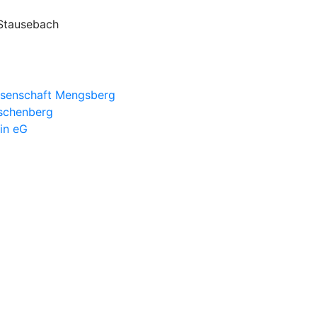
 Stausebach
ssenschaft Mengsberg
uschenberg
in eG