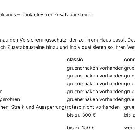
alismus – dank cleverer Zusatzbausteine
.
au den Versicherungsschutz, der zu Ihrem Haus passt. Dazu
ch Zusatzbausteine hinzu und individualisieren so Ihren Ve
classic
comf
gruenerhaken
vorhanden
grue
gruenerhaken
vorhanden
grue
gruenerhaken
vorhanden
grue
en
gruenerhaken
vorhanden
grue
ngsrohren
gruenerhaken
vorhanden
grue
hen, Streik und Aussperrung)
rotesx
nicht vorhanden
grue
bis zu 300 €
bis 
bis zu 150 €
werd