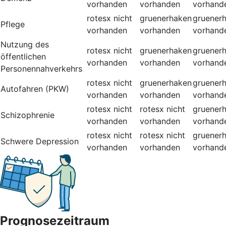
vorhanden
vorhanden
vorhand
rotesx
nicht
gruenerhaken
gruener
Pflege
vorhanden
vorhanden
vorhand
Nutzung des
rotesx
nicht
gruenerhaken
gruener
öffentlichen
vorhanden
vorhanden
vorhand
Personennahverkehrs
rotesx
nicht
gruenerhaken
gruener
Autofahren (PKW)
vorhanden
vorhanden
vorhand
rotesx
nicht
rotesx
nicht
gruener
Schizophrenie
vorhanden
vorhanden
vorhand
rotesx
nicht
rotesx
nicht
gruener
Schwere Depression
vorhanden
vorhanden
vorhand
Prognosezeitraum