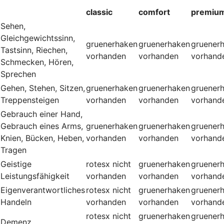
classic
comfort
premiu
Sehen,
Gleichgewichtssinn,
gruenerhaken
gruenerhaken
gruener
Tastsinn, Riechen,
vorhanden
vorhanden
vorhand
Schmecken, Hören,
Sprechen
Gehen, Stehen, Sitzen,
gruenerhaken
gruenerhaken
gruener
Treppensteigen
vorhanden
vorhanden
vorhand
Gebrauch einer Hand,
Gebrauch eines Arms,
gruenerhaken
gruenerhaken
gruener
Knien, Bücken, Heben,
vorhanden
vorhanden
vorhand
Tragen
Geistige
rotesx
nicht
gruenerhaken
gruener
Leistungsfähigkeit
vorhanden
vorhanden
vorhand
Eigenverantwortliches
rotesx
nicht
gruenerhaken
gruener
Handeln
vorhanden
vorhanden
vorhand
rotesx
nicht
gruenerhaken
gruener
Demenz